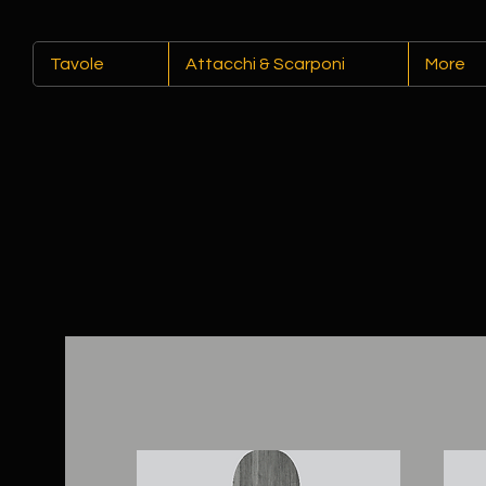
Tavole
Attacchi & Scarponi
More