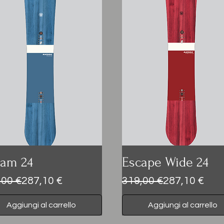
eam 24
Escape Wide 24
zo regolare
zzo scontato
Prezzo regolare
Prezzo scontato
,00 €
287,10 €
319,00 €
287,10 €
Aggiungi al carrello
Aggiungi al carrello