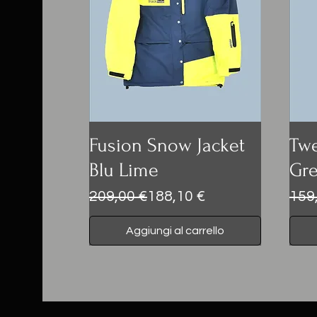
Fusion Snow Jacket
Twe
Blu Lime
Gre
Prezzo regolare
Prezzo scontato
Prez
Pre
209,00 €
188,10 €
159
Aggiungi al carrello