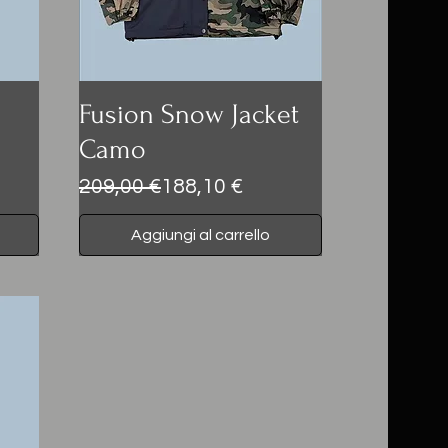
Fusion Snow Jacket
Camo
Prezzo regolare
Prezzo scontato
209,00 €
188,10 €
Aggiungi al carrello