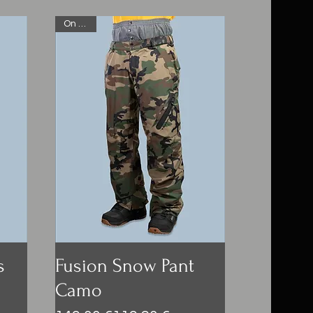
On Sale
s
Fusion Snow Pant
Camo