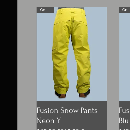
On Sale
On 
Fusion Snow Pants
Fus
Neon Y
Blu