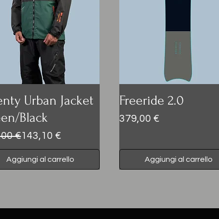
nty Urban Jacket
Freeride 2.0
en/Black
Prezzo
379,00 €
zo regolare
zzo scontato
,00 €
143,10 €
Aggiungi al carrello
Aggiungi al carrello