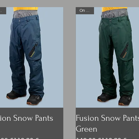
Sale
On Sale
ion Snow Pants
Fusion Snow Pant
Green