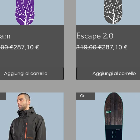
eam
Escape 2.0
zo regolare
zzo scontato
Prezzo regolare
Prezzo scontato
,00 €
287,10 €
319,00 €
287,10 €
Aggiungi al carrello
Aggiungi al carrello
Sale
On Sale