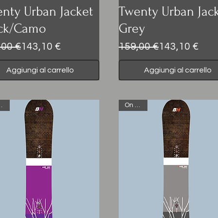
nty Urban Jacket
Twenty Urban Jac
ack/Camo
Grey
zo regolare
zzo scontato
Prezzo regolare
Prezzo scontato
,00 €
143,10 €
159,00 €
143,10 €
Aggiungi al carrello
Aggiungi al carrello
Sale
On Sale