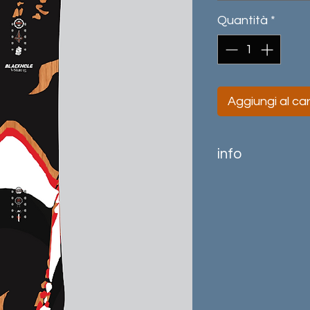
Quantità
*
Aggiungi al car
info
V Skate è morbida 
nei tricks in pista, 
situazione sopratt
da Jibbing. Facile,
tip si comporta be