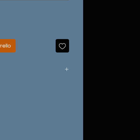
rello
al punto giusto, non ha rivali
sui rail,e divertente in ogni
utto sui press, è una bestia
 intuitiva, e pur essendo twin
nissimo nella neve fresca.