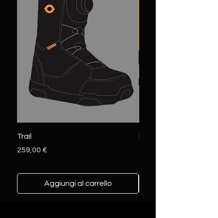
Trail
Pilot
Prezzo
Prezzo
259,00 €
159,00 €
Aggiungi al carrello