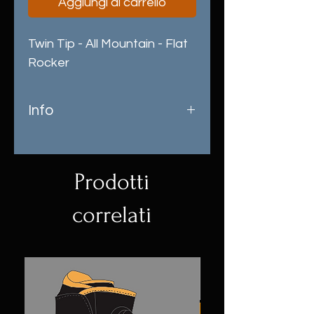
Aggiungi al carrello
Twin Tip - All Mountain - Flat
Rocker
Info
Tavola perfetta per iniziare ed
evolvere. Twin shape super
resistente e con finitura
Prodotti
resistente ai graffi
correlati