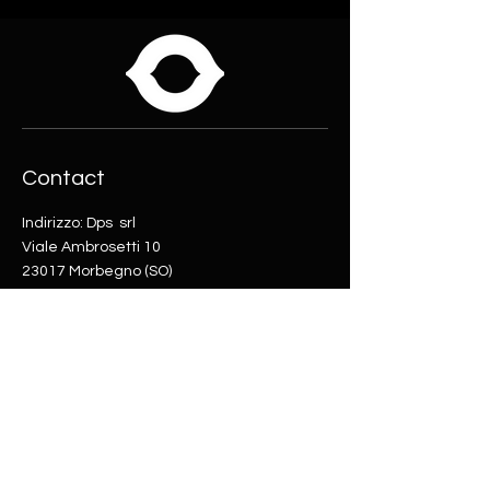
Contact
Indirizzo: Dps srl
Viale Ambrosetti 10
23017 Morbegno (SO)
tel:
0342610365
Email:
info@blackholesnowboards.com
Negozio
Helpful Links
Online