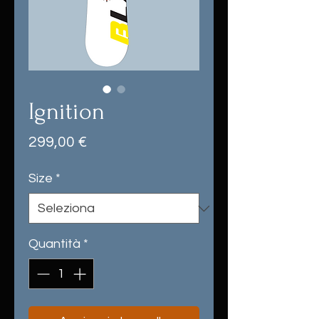
Ignition
Prezzo
299,00 €
Size
*
Quantità
*