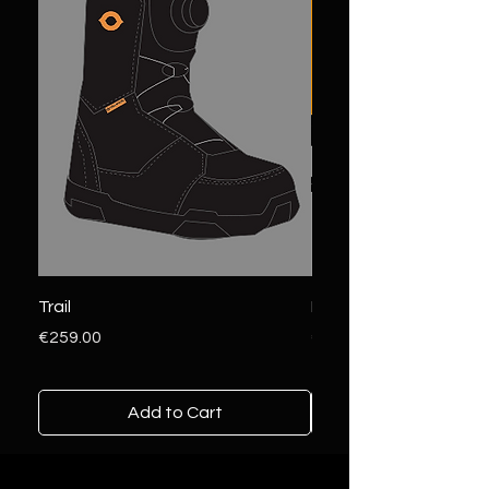
tutto facile.
Trail
Pilot
Price
Price
€259.00
€159.00
Add to Cart