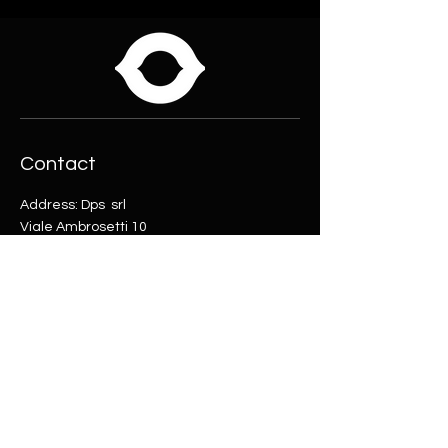
Contact
Address: Dps
srl
Viale Ambrosetti 10
23017 Morbegno (SO)
tel:
0342610365
Email:
info@dpsdist.com
Online shop
Helpful Links