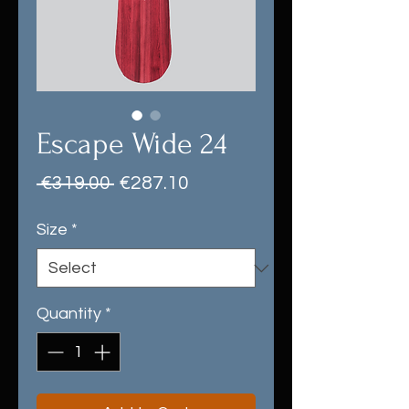
Escape Wide 24
Regular
Sale
 €319.00 
€287.10
Price
Price
Size
*
Quantity
*