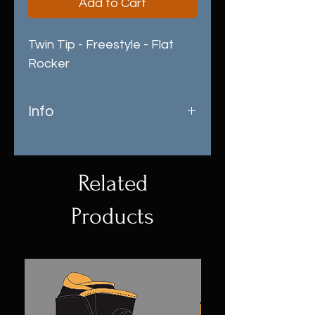
Add to Cart
Twin Tip - Freestyle - Flat
Rocker
Info
La versione Wide della tavola
Escape Ideale per chi vuole
crescere, sia nelle curve che
Related
nello snowpark grazie al flat
camber che la rende morbida
Products
ma nello stesso tempo precisa
nella conduzione anche se più
larga, senza il pericolo del
controlamina.
Incredibile rapporto qualità
prezzo per una tavola che rende